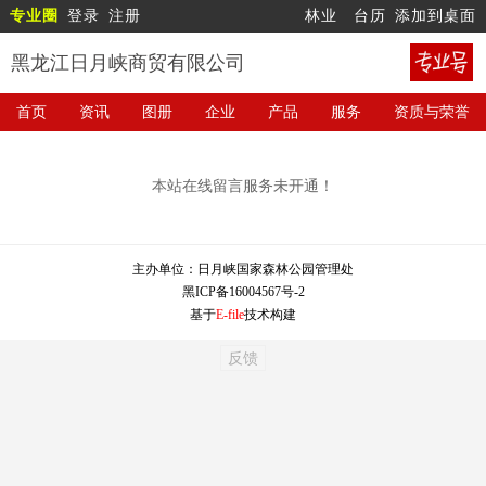
专业圈
登录
注册
林业
台历
添加到桌面
黑龙江日月峡商贸有限公司
首页
资讯
图册
企业
产品
服务
资质与荣誉
本站在线留言服务未开通！
主办单位：
日月峡国家森林公园管理处
黑ICP备16004567号-2
基于
E-file
技术构建
反馈